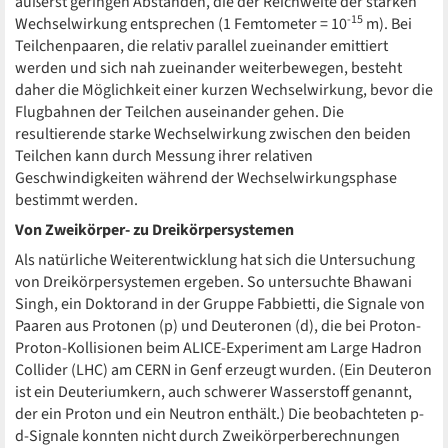
äußerst geringen Abständen, die der Reichweite der starken
-15
Wechselwirkung entsprechen (1 Femtometer = 10
m). Bei
Teilchenpaaren, die relativ parallel zueinander emittiert
werden und sich nah zueinander weiterbewegen, besteht
daher die Möglichkeit einer kurzen Wechselwirkung, bevor die
Flugbahnen der Teilchen auseinander gehen. Die
resultierende starke Wechselwirkung zwischen den beiden
Teilchen kann durch Messung ihrer relativen
Geschwindigkeiten während der Wechselwirkungsphase
bestimmt werden.
Von Zweikörper- zu Dreikörpersystemen
Als natürliche Weiterentwicklung hat sich die Untersuchung
von Dreikörpersystemen ergeben. So untersuchte Bhawani
Singh, ein Doktorand in der Gruppe Fabbietti, die Signale von
Paaren aus Protonen (p) und Deuteronen (d), die bei Proton-
Proton-Kollisionen beim ALICE-Experiment am Large Hadron
Collider (LHC) am CERN in Genf erzeugt wurden. (Ein Deuteron
ist ein Deuteriumkern, auch schwerer Wasserstoff genannt,
der ein Proton und ein Neutron enthält.) Die beobachteten p-
d-Signale konnten nicht durch Zweikörperberechnungen