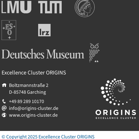
Institutionen
Ludwig-
Technische
Maximilians-
Universität
Universität
München
Europäische
München
Leibniz-
Südsternwarte
Rechenzentrum
Deutsches Museum
Excellence Cluster
ORIGINS
Boltzmannstraße 2
D-85748
Garching
+49 89 289 10170
info@origins-cluster.de
www.origins-cluster.de
© Copyright 2025 Excellence Cluster
ORIGINS