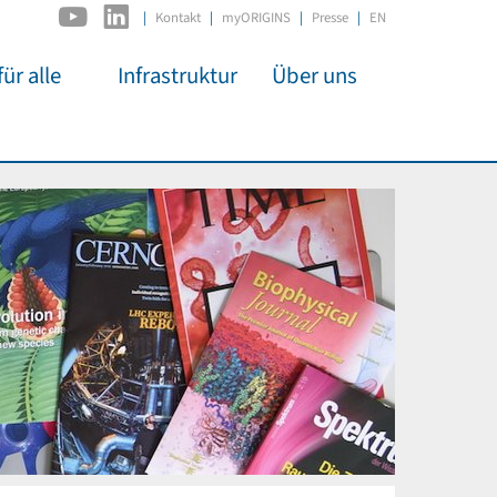
|
Kontakt
myORIGINS
Presse
EN
ür alle
Infrastruktur
Über uns
C2PAP
Überblick
itsarbeit
IDSL
Mitglieder
mos
MIAPbP
Administration
 Kino
ODSL / ODC
Gremien
t für
D-Hub
Organisation
CORE
Institutionen
n
Mentoring
ol
Stellenangebote