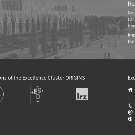
Re
Gef
(DF
der
Im
Dat
ions of the Excellence Cluster
ORIGINS
Exc
tionen
Europäische
Leibniz-
Südsternwarte
Rechenzentrum