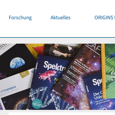
Forschung
Aktuelles
ORIGINS f
Überblick
Cluster News
Unsere
Öffentlichke
ORIGINS Fellows
Pressemeldungen
Café & Kos
Gäste-Programm
Wissenschaftliche
Events
Kosmisches
Workshop-Support
Öffentliche Events
Wissenschaf
Seed-Projekte
Jedermann
Wichtige Termine
Forschungspartner
Für Schule
Publikationen
Vortragspo