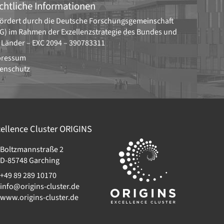
chtliche Informationen
ördert durch die
Deutsche Forschungsgemeinschaft
G)
im Rahmen der Exzellenzstrategie des Bundes und
 Länder –
EXC 2094 – 390783311
pressum
enschutz
ellence Cluster
ORIGINS
Boltzmannstraße 2
D-85748
Garching
+49 89 289 10170
info@origins-cluster.de
www.origins-cluster.de