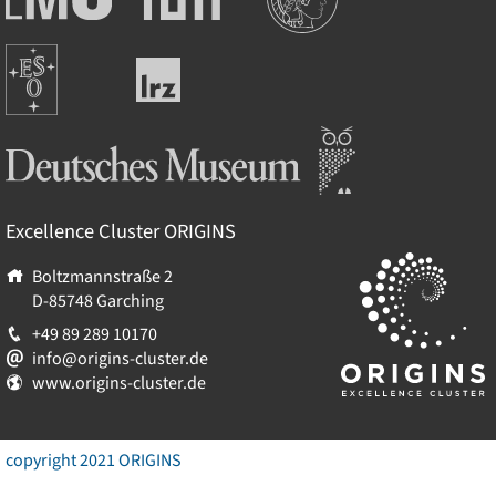
Maximilians-
Universität
Universität
München
Europäische
München
Leibniz-
Südsternwarte
Rechenzentrum
Deutsches Museum
Excellence Cluster
ORIGINS
Boltzmannstraße 2
D-85748
Garching
+49 89 289 10170
info@origins-cluster.de
www.origins-cluster.de
copyright 2021 ORIGINS