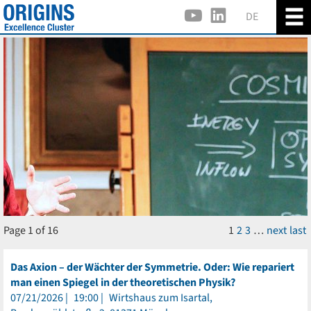
DE
Page 1 of 16
1
2
3
…
next
last
Das Axion – der Wächter der Symmetrie. Oder: Wie repariert
man einen Spiegel in der theoretischen Physik?
07/21/2026
19:00
Wirtshaus zum Isartal,