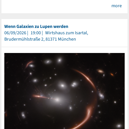
more
Wenn Galaxien zu Lupen werden
06/09/2026
19:00
Wirtshaus zum Isartal,
Brudermühlstraße 2, 81371 München