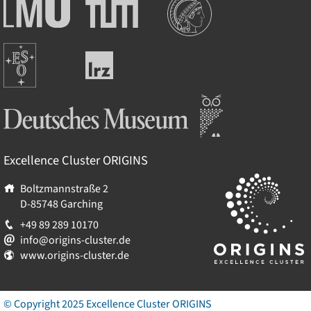
Ludwig-
Technische
Maximilians-
Universität
Universität
München
Europäische
München
Leibniz-
Südsternwarte
Rechenzentrum
Deutsches Museum
Excellence Cluster
ORIGINS
Boltzmannstraße 2
D-85748
Garching
+49 89 289 10170
info@origins-cluster.de
www.origins-cluster.de
© Copyright 2025 Excellence Cluster
ORIGINS