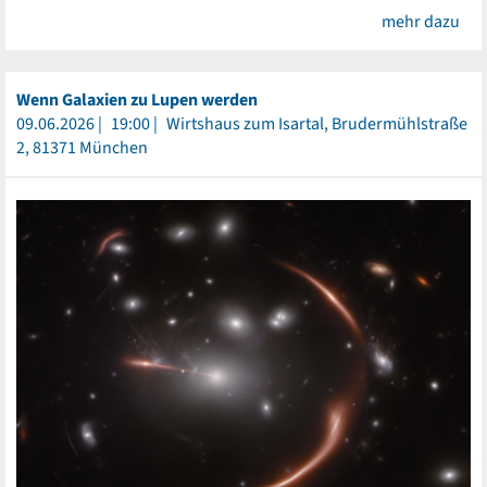
mehr dazu
Wenn Galaxien zu Lupen werden
09.06.2026
19:00
Wirtshaus zum Isartal, Brudermühlstraße
2, 81371 München