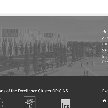
Re
Gef
(DF
der
Im
Dat
ions of the Excellence Cluster
ORIGINS
Exc
ions
Europäische
Leibniz-
Südsternwarte
Rechenzentrum