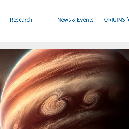
Research
News & Events
ORIGINS fo
Overview
Cluster News
Our outreach 
ORIGINS Fellows
Press Releases
Café & Kosm
Visitor program
Scientific Events
Kosmisches 
Workshop Support
Public Events
Wissenschaft
jedermann
Seed Projects
Important Dates
Für Schulen
Research Partners
Lecture Pool
Publications