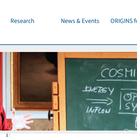
Research
News & Events
ORIGINS fo
Overview
Cluster News
Our outreach 
ORIGINS Fellows
Press Releases
Café & Kosm
Visitor program
Scientific Events
Kosmisches 
Workshop Support
Public Events
Wissenschaft
jedermann
Seed Projects
Important Dates
Für Schulen
Research Partners
Lecture Pool
Publications