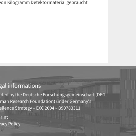
 von Kilogramm Detektormaterial gebraucht
gal informations
ded by the
Deutsche Forschungsgemeinschaft (DFG,
man Research Foundation)
under Germany's
ellence Strategy –
EXC 2094 – 390783311
rint
vacy Policy