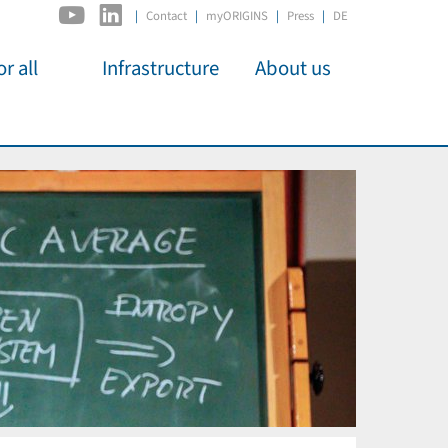
|
Contact
myORIGINS
Press
DE
r all
Infrastructure
About us
activities
C2PAP
Overview
os
IDSL
Members
Kino
MIAPbP
Administration
 für
ODSL / ODC
Panels
D-Hub
Organisation
CORE
Institutions
Mentoring
Job Offers