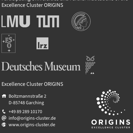
Excellence Cluster
ORIGINS
Institutions
Ludwig-
Technische
Maximilians-
Universität
Universität
München
Europäische
München
Leibniz-
Südsternwarte
Rechenzentrum
Deutsches Museum
Excellence Cluster
ORIGINS
Boltzmannstraße 2
D-85748
Garching
+49 89 289 10170
info@origins-cluster.de
www.origins-cluster.de