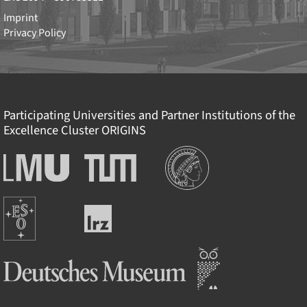
Imprint
Privacy Policy
Participating Universities and Partner Institutions of the
Excellence Cluster
ORIGINS
Institutions
Ludwig-
Technische
Maximilians-
Universität
Universität
München
Europäische
München
Leibniz-
Südsternwarte
Rechenzentrum
Deutsches Museum