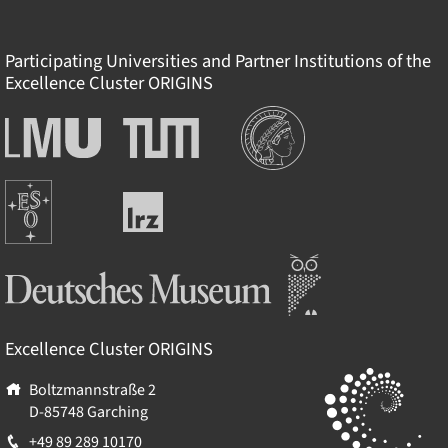
Participating Universities and Partner Institutions of the
Excellence Cluster
ORIGINS
Institutions
Ludwig-
Technische
Maximilians-
Universität
Universität
München
Europäische
München
Leibniz-
Südsternwarte
Rechenzentrum
Deutsches Museum
Excellence Cluster
ORIGINS
Boltzmannstraße 2
D-85748
Garching
+49 89 289 10170