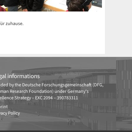
für zuhause.
gal informations
ded by the
Deutsche Forschungsgemeinschaft (DFG,
man Research Foundation)
under Germany's
ellence Strategy –
EXC 2094 – 390783311
rint
vacy Policy