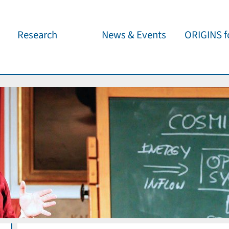
Research
News & Events
ORIGINS fo
Overview
Cluster News
Our outreach 
ORIGINS Fellows
Press Releases
Café & Kosm
Visitor program
Scientific Events
Kosmisches 
Workshop Support
Public Events
Wissenschaft
jedermann
Seed Projects
Important Dates
Für Schulen
Research Partners
Lecture Pool
Publications