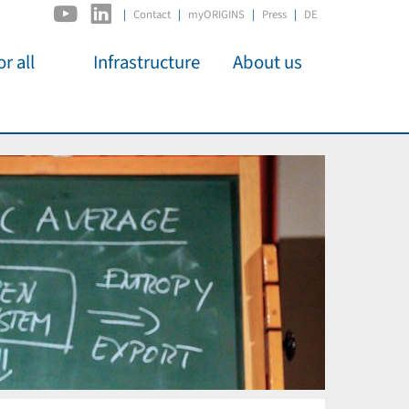
|
Contact
myORIGINS
Press
DE
r all
Infrastructure
About us
activities
C2PAP
Overview
os
IDSL
Members
Kino
MIAPbP
Administration
 für
ODSL / ODC
Panels
D-Hub
Organisation
CORE
Institutions
Mentoring
Job Offers