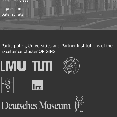
2094 – 390783311
Impressum
Datenschutz
Participating Universities and Partner Institutions of the
Excellence Cluster
ORIGINS
Institutions
Ludwig-
Technische
Maximilians-
Universität
Universität
München
Europäische
München
Leibniz-
Südsternwarte
Rechenzentrum
Deutsches Museum