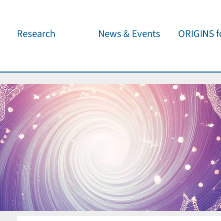
Research
News & Events
ORIGINS fo
Overview
Cluster News
Our outreach 
ORIGINS Fellows
Press Releases
Café & Kosm
Visitor program
Scientific Events
Kosmisches 
Workshop Support
Public Events
Wissenschaft
jedermann
Seed Projects
Important Dates
Für Schulen
Research Partners
Lecture Pool
Publications