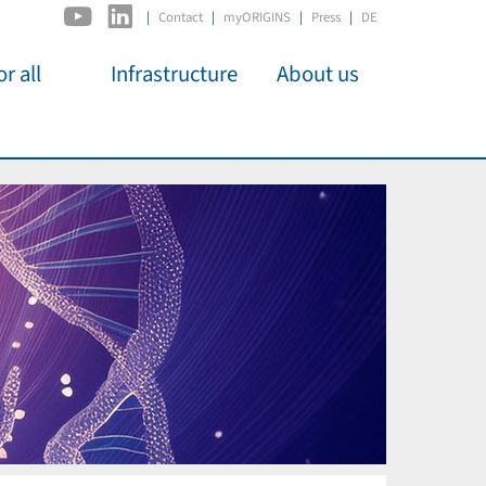
|
Contact
myORIGINS
Press
DE
r all
Infrastructure
About us
activities
C2PAP
Overview
os
IDSL
Members
Kino
MIAPbP
Administration
 für
ODSL / ODC
Panels
D-Hub
Organisation
CORE
Institutions
Mentoring
Job Offers