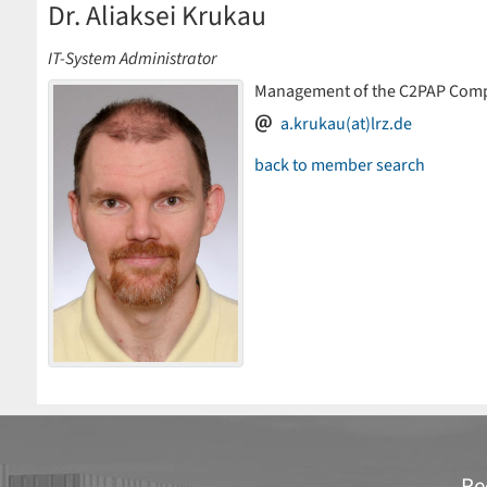
Dr. Aliaksei Krukau
IT-System Administrator
Management of the C2PAP Comp
a.krukau(at)lrz.de
back to member search
Re