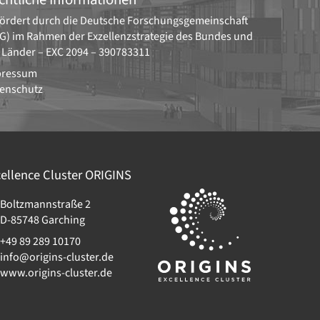
ördert durch die
Deutsche Forschungsgemeinschaft
G)
im Rahmen der Exzellenzstrategie des Bundes und
 Länder –
EXC 2094 – 390783311
pressum
enschutz
ellence Cluster
ORIGINS
Boltzmannstraße 2
D-85748
Garching
+49 89 289 10170
info@origins-cluster.de
www.origins-cluster.de