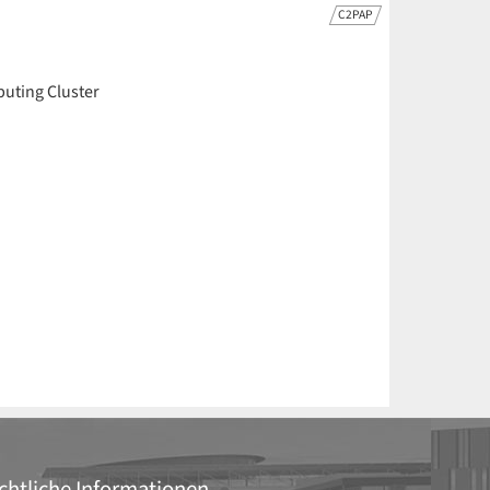
C2PAP
uting Cluster
chtliche Informationen