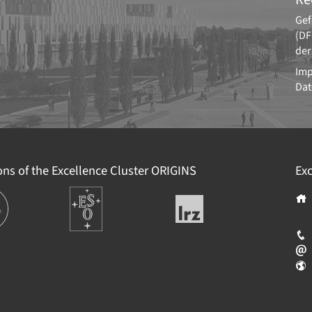
Gef
(DF
der
Im
Dat
ions of the Excellence Cluster
ORIGINS
Exc
ions
Europäische
Leibniz-
Südsternwarte
Rechenzentrum