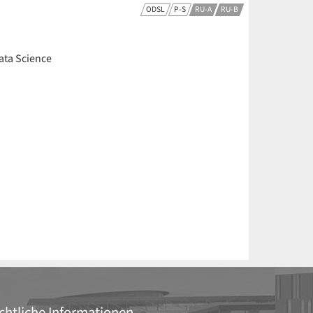
ODSL
P-S
RU-A
RU-B
Data Science
chtliche Informationen