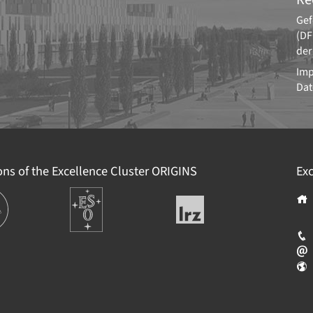
Gef
(DF
der
Im
Dat
ions of the Excellence Cluster
ORIGINS
Exc
ions
Europäische
Leibniz-
Südsternwarte
Rechenzentrum