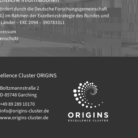
ördert durch die
Deutsche Forschungsgemeinschaft
G)
im Rahmen der Exzellenzstrategie des Bundes und
 Länder –
EXC 2094 – 390783311
pressum
enschutz
ellence Cluster
ORIGINS
Boltzmannstraße 2
D-85748
Garching
+49 89 289 10170
info@origins-cluster.de
www.origins-cluster.de