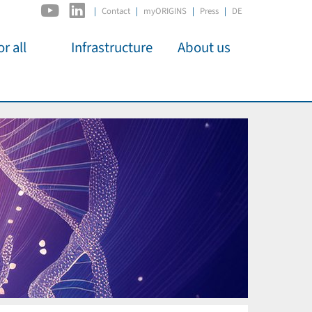
|
Contact
myORIGINS
Press
DE
r all
Infrastructure
About us
activities
C2PAP
Overview
os
IDSL
Members
Kino
MIAPbP
Administration
 für
ODSL / ODC
Panels
D-Hub
Organisation
CORE
Institutions
Mentoring
Job Offers