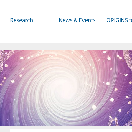
Research
News & Events
ORIGINS fo
Overview
Cluster News
Our outreach 
ORIGINS Fellows
Press Releases
Café & Kosm
Visitor program
Scientific Events
Kosmisches 
Workshop Support
Public Events
Wissenschaft
jedermann
Seed Projects
Important Dates
Für Schulen
Research Partners
Lecture Pool
Publications