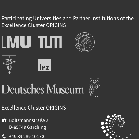
Participating Universities and Partner Institutions of the
Excellence Cluster
ORIGINS
Institutions
Ludwig-
Technische
Maximilians-
Universität
Universität
München
Europäische
München
Leibniz-
Südsternwarte
Rechenzentrum
Deutsches Museum
Excellence Cluster
ORIGINS
Boltzmannstraße 2
D-85748
Garching
+49 89 289 10170