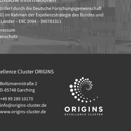
ördert durch die
Deutsche Forschungsgemeinschaft
G)
im Rahmen der Exzellenzstrategie des Bundes und
 Länder –
EXC 2094 – 390783311
pressum
enschutz
ellence Cluster
ORIGINS
Boltzmannstraße 2
D-85748
Garching
+49 89 289 10170
info@origins-cluster.de
www.origins-cluster.de