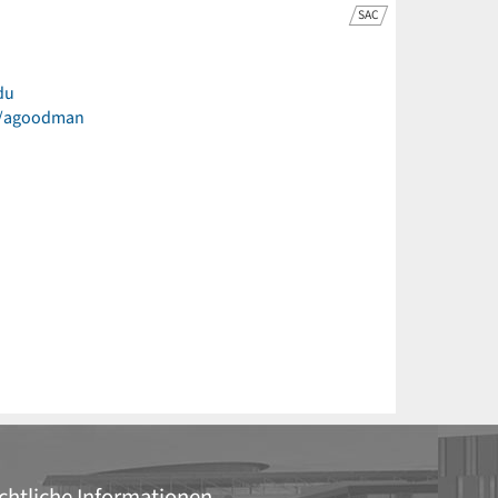
SAC
du
du/agoodman
chtliche Informationen