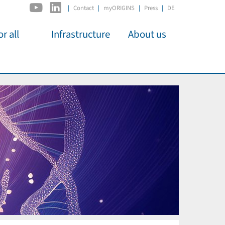
|
Contact
myORIGINS
Press
DE
r all
Infrastructure
About us
activities
C2PAP
Overview
os
IDSL
Members
Kino
MIAPbP
Administration
 für
ODSL / ODC
Panels
D-Hub
Organisation
CORE
Institutions
Mentoring
Job Offers