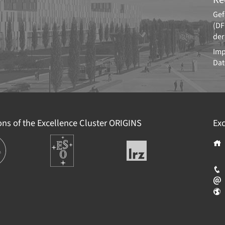
Gef
(DF
der
Im
Dat
ions of the Excellence Cluster
ORIGINS
Exc
ions
Europäische
Leibniz-
Südsternwarte
Rechenzentrum