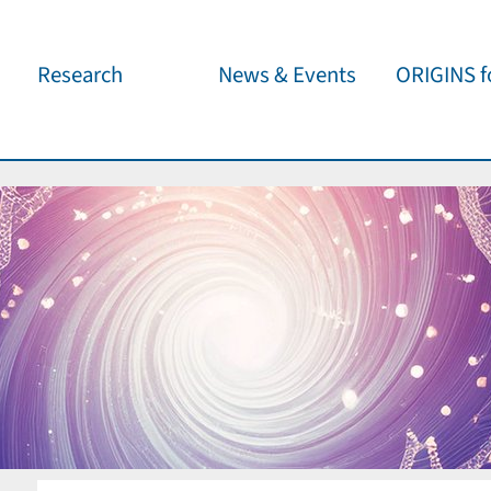
Research
News & Events
ORIGINS fo
Overview
Cluster News
Our outreach 
ORIGINS Fellows
Press Releases
Café & Kosm
Visitor program
Scientific Events
Kosmisches 
Workshop Support
Public Events
Wissenschaft
jedermann
Seed Projects
Important Dates
Für Schulen
Research Partners
Lecture Pool
Publications