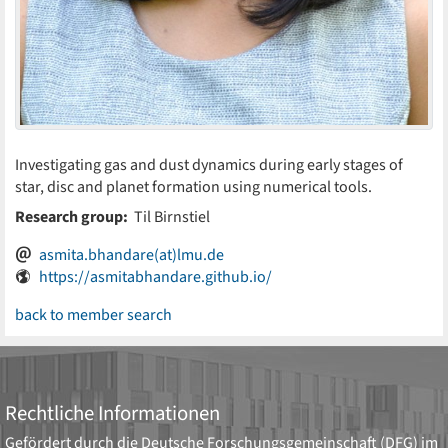
Investigating gas and dust dynamics during early stages of
star, disc and planet formation using numerical tools.
Research group:
Til Birnstiel
asmita.bhandare(at)lmu.de
https://asmitabhandare.github.io/
back to member search
Rechtliche Informationen
Gefördert durch die
Deutsche Forschungsgemeinschaft (DFG)
im