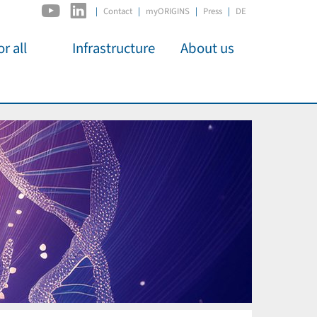
|
Contact
myORIGINS
Press
DE
r all
Infrastructure
About us
activities
C2PAP
Overview
os
IDSL
Members
Kino
MIAPbP
Administration
 für
ODSL / ODC
Panels
D-Hub
Organisation
CORE
Institutions
Mentoring
Job Offers