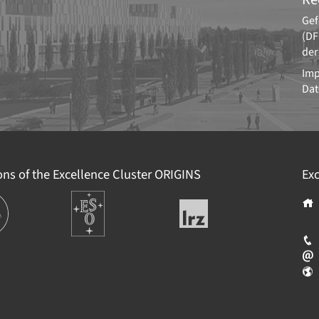
Gef
(DF
der
Im
Dat
ions of the Excellence Cluster
ORIGINS
Exc
ions
Europäische
Leibniz-
Südsternwarte
Rechenzentrum