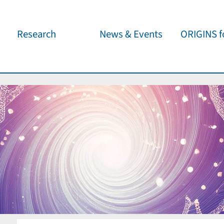
Research
News & Events
ORIGINS fo
Overview
Cluster News
Our outreach 
ORIGINS Fellows
Press Releases
Café & Kosm
Visitor program
Scientific Events
Kosmisches 
Workshop Support
Public Events
Wissenschaft
jedermann
Seed Projects
Important Dates
Für Schulen
Research Partners
Lecture Pool
Publications