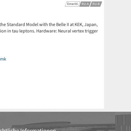
Emeriti
RU-A
RU-B
e Standard Model with the Belle II at KEK, Japan,
ation in tau leptons. Hardware: Neural vertex trigger
cmk
chtliche Informationen