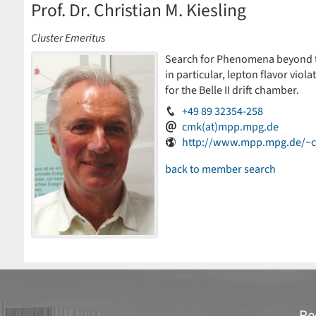
Prof. Dr. Christian M. Kiesling
Cluster Emeritus
Search for Phenomena beyond th
in particular, lepton flavor viol
for the Belle II drift chamber.
+49 89 32354-258
cmk(at)mpp.mpg.de
http://www.mpp.mpg.de/~
back to member search
Re