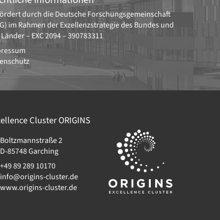
ördert durch die
Deutsche Forschungsgemeinschaft
G)
im Rahmen der Exzellenzstrategie des Bundes und
 Länder –
EXC 2094 – 390783311
pressum
enschutz
ellence Cluster
ORIGINS
Boltzmannstraße 2
D-85748
Garching
+49 89 289 10170
info@origins-cluster.de
www.origins-cluster.de