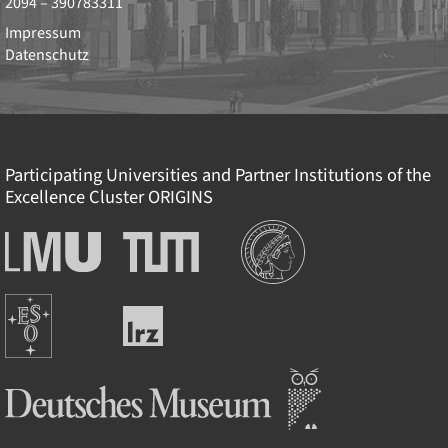
2094 – 390783311
Impressum
Datenschutz
Participating Universities and Partner Institutions of the
Excellence Cluster
ORIGINS
Institutions
Ludwig-
Technische
Maximilians-
Universität
Universität
München
Europäische
München
Leibniz-
Südsternwarte
Rechenzentrum
Deutsches Museum