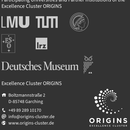
Excellence Cluster
ORIGINS
Institutions
Ludwig-
Technische
Maximilians-
Universität
Universität
München
Europäische
München
Leibniz-
Südsternwarte
Rechenzentrum
Deutsches Museum
Excellence Cluster
ORIGINS
Boltzmannstraße 2
D-85748
Garching
+49 89 289 10170
info@origins-cluster.de
www.origins-cluster.de