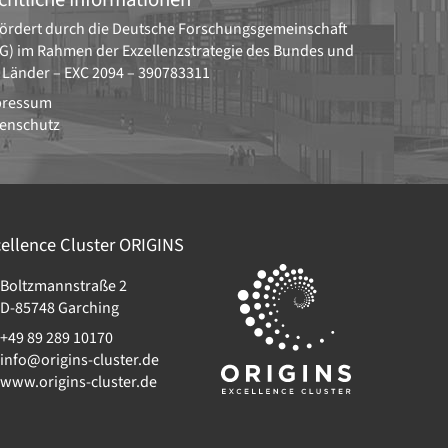
ördert durch die
Deutsche Forschungsgemeinschaft
G)
im Rahmen der Exzellenzstrategie des Bundes und
 Länder –
EXC 2094 – 390783311
pressum
enschutz
ellence Cluster
ORIGINS
Boltzmannstraße 2
D-85748
Garching
+49 89 289 10170
info@origins-cluster.de
www.origins-cluster.de