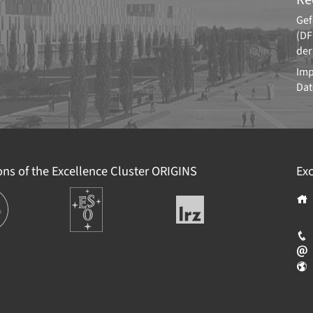
Gef
(DF
der
Im
Dat
ions of the Excellence Cluster
ORIGINS
Exc
ions
Europäische
Leibniz-
Südsternwarte
Rechenzentrum