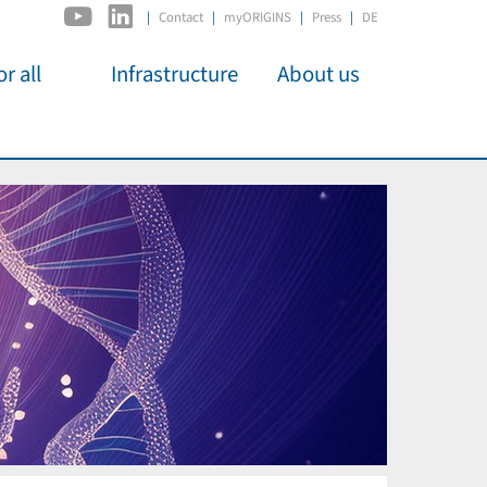
|
Contact
myORIGINS
Press
DE
r all
Infrastructure
About us
activities
C2PAP
Overview
os
IDSL
Members
Kino
MIAPbP
Administration
 für
ODSL / ODC
Panels
D-Hub
Organisation
CORE
Institutions
Mentoring
Job Offers