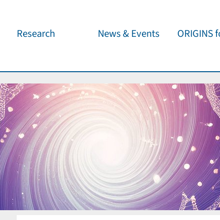
Research
News & Events
ORIGINS fo
Overview
Cluster News
Our outreach 
ORIGINS Fellows
Press Releases
Café & Kosm
Visitor program
Scientific Events
Kosmisches 
Workshop Support
Public Events
Wissenschaft
jedermann
Seed Projects
Important Dates
Für Schulen
Research Partners
Lecture Pool
Publications