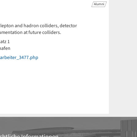
Alumni
 lepton and hadron colliders, detector
mentation at future colliders.
atz 1
hafen
tarbeiter_3477.php
chtliche Informationen