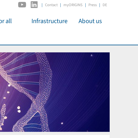
|
Contact
myORIGINS
Press
DE
r all
Infrastructure
About us
activities
C2PAP
Overview
os
IDSL
Members
Kino
MIAPbP
Administration
 für
ODSL / ODC
Panels
D-Hub
Organisation
CORE
Institutions
Mentoring
Job Offers