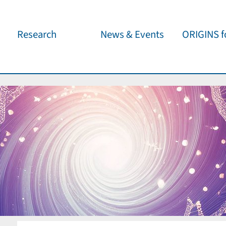
Research
News & Events
ORIGINS fo
Overview
Cluster News
Our outreach 
ORIGINS Fellows
Press Releases
Café & Kosm
Visitor program
Scientific Events
Kosmisches 
Workshop Support
Public Events
Wissenschaft
jedermann
Seed Projects
Important Dates
Für Schulen
Research Partners
Lecture Pool
Publications