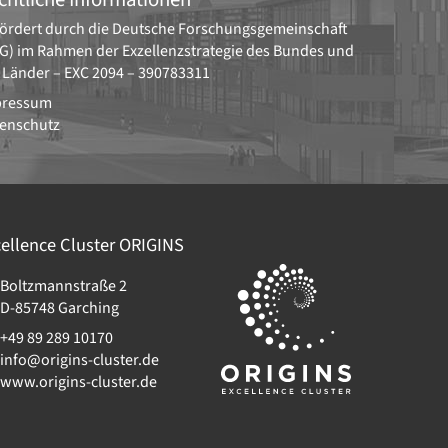
ördert durch die
Deutsche Forschungsgemeinschaft
G)
im Rahmen der Exzellenzstrategie des Bundes und
 Länder –
EXC 2094 – 390783311
pressum
enschutz
ellence Cluster
ORIGINS
Boltzmannstraße 2
D-85748
Garching
+49 89 289 10170
info@origins-cluster.de
www.origins-cluster.de