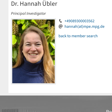
Dr. Hannah Übler
Principal Investigator
+49089300003562
hannah(at)mpe.mpg.de
back to member search
Re