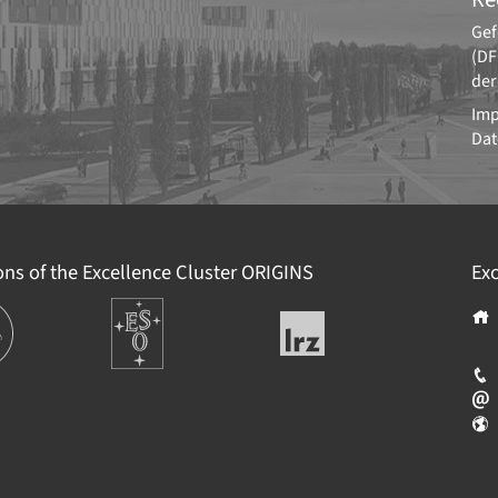
Gef
(DF
der
Im
Dat
ions of the Excellence Cluster
ORIGINS
Exc
ions
Europäische
Leibniz-
Südsternwarte
Rechenzentrum