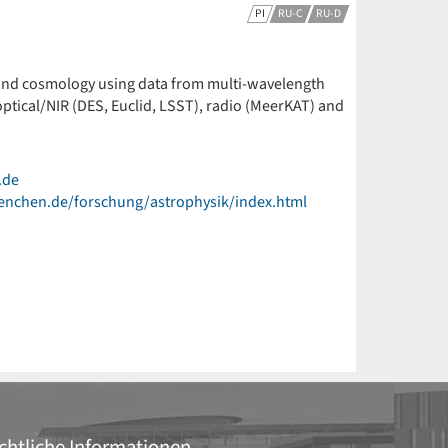
PI
RU-C
RU-D
 and cosmology using data from multi-wavelength
ptical/NIR (DES, Euclid, LSST), radio (MeerKAT) and
.de
enchen.de/forschung/astrophysik/index.html
chtliche Informationen