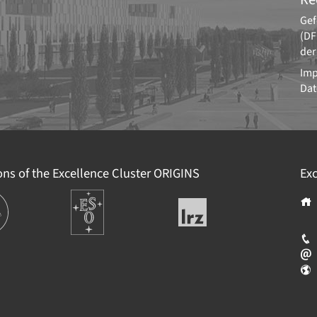
Gef
(DF
der
Im
Dat
ions of the Excellence Cluster
ORIGINS
Exc
ions
Europäische
Leibniz-
Südsternwarte
Rechenzentrum