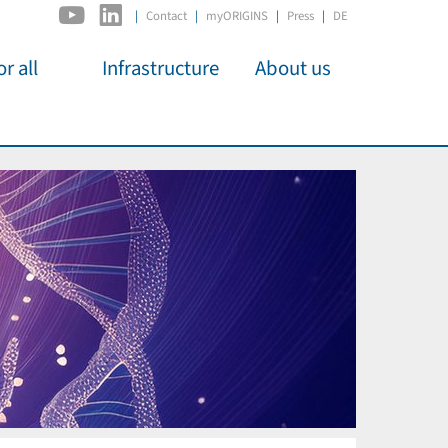
|
Contact
myORIGINS
Press
DE
r all
Infrastructure
About us
activities
C2PAP
Overview
os
IDSL
Members
Kino
MIAPbP
Administration
 für
ODSL / ODC
Panels
D-Hub
Organisation
CORE
Institutions
Mentoring
Job Offers