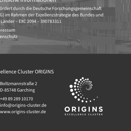
ördert durch die
Deutsche Forschungsgemeinschaft
G)
im Rahmen der Exzellenzstrategie des Bundes und
 Länder –
EXC 2094 – 390783311
pressum
enschutz
ellence Cluster
ORIGINS
Boltzmannstraße 2
D-85748
Garching
+49 89 289 10170
info@origins-cluster.de
www.origins-cluster.de