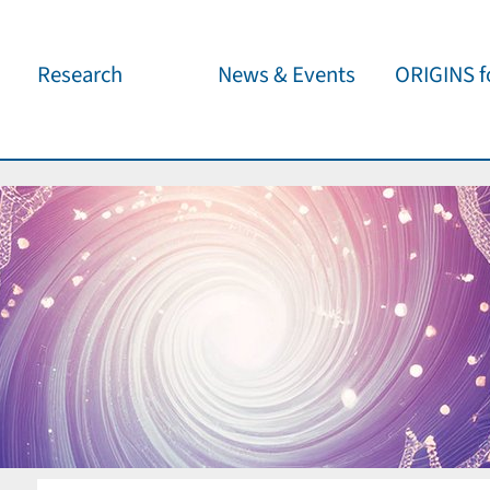
Research
News & Events
ORIGINS fo
Overview
Cluster News
Our outreach 
ORIGINS Fellows
Press Releases
Café & Kosm
Visitor program
Scientific Events
Kosmisches 
Workshop Support
Public Events
Wissenschaft
jedermann
Seed Projects
Important Dates
Für Schulen
Research Partners
Lecture Pool
Publications