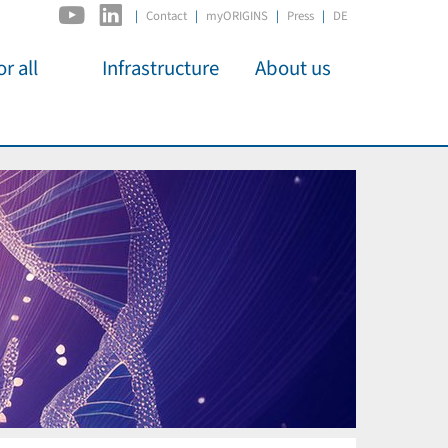
|
Contact
myORIGINS
Press
DE
r all
Infrastructure
About us
activities
C2PAP
Overview
os
IDSL
Members
Kino
MIAPbP
Administration
 für
ODSL / ODC
Panels
D-Hub
Organisation
CORE
Institutions
Mentoring
Job Offers