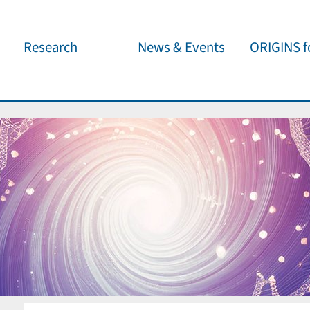
Research
News & Events
ORIGINS fo
Overview
Cluster News
Our outreach 
ORIGINS Fellows
Press Releases
Café & Kosm
Visitor program
Scientific Events
Kosmisches 
Workshop Support
Public Events
Wissenschaft
jedermann
Seed Projects
Important Dates
Für Schulen
Research Partners
Lecture Pool
Publications