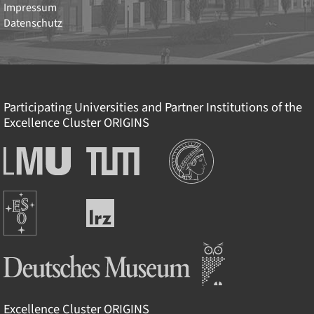
Impressum
Datenschutz
Participating Universities and Partner Institutions of the
Excellence Cluster
ORIGINS
Institutions
Ludwig-
Technische
Maximilians-
Universität
Universität
München
Europäische
München
Leibniz-
Südsternwarte
Rechenzentrum
Deutsches Museum
Excellence Cluster
ORIGINS