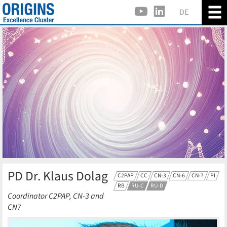
DE
PD Dr. Klaus Dolag
C2PAP
CC
CN-3
CN-6
CN-7
PI
RB
RU-C
RU-D
Coordinator C2PAP, CN-3 and
CN7