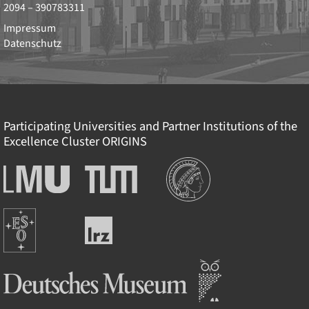
2094 – 390783311
Impressum
Datenschutz
Participating Universities and Partner Institutions of the
Excellence Cluster
ORIGINS
Institutions
Ludwig-
Technische
Maximilians-
Universität
Universität
München
Europäische
München
Leibniz-
Südsternwarte
Rechenzentrum
Deutsches Museum