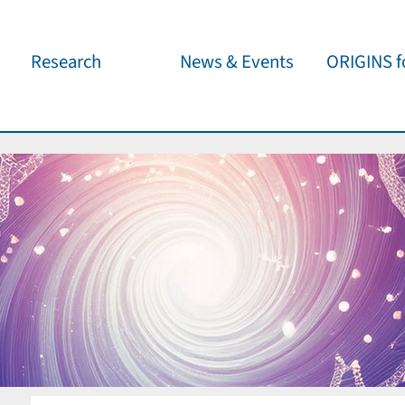
Research
News & Events
ORIGINS fo
Overview
Cluster News
Our outreach 
ORIGINS Fellows
Press Releases
Café & Kosm
Visitor program
Scientific Events
Kosmisches 
Workshop Support
Public Events
Wissenschaft
jedermann
Seed Projects
Important Dates
Für Schulen
Research Partners
Lecture Pool
Publications