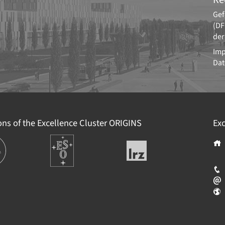
Gef
(DF
der
Im
Dat
ions of the Excellence Cluster
ORIGINS
Exc
ions
Europäische
Leibniz-
Südsternwarte
Rechenzentrum