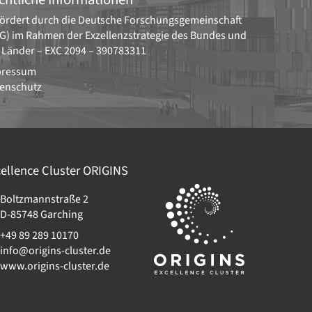
ördert durch die
Deutsche Forschungsgemeinschaft
G)
im Rahmen der Exzellenzstrategie des Bundes und
 Länder –
EXC 2094 – 390783311
pressum
enschutz
ellence Cluster
ORIGINS
Boltzmannstraße 2
D-85748
Garching
+49 89 289 10170
info@origins-cluster.de
www.origins-cluster.de