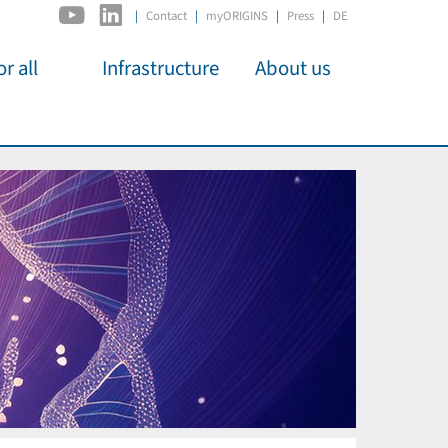
|
Contact
myORIGINS
Press
DE
r all
Infrastructure
About us
activities
C2PAP
Overview
os
IDSL
Members
Kino
MIAPbP
Administration
 für
ODSL / ODC
Panels
D-Hub
Organisation
CORE
Institutions
Mentoring
Job Offers