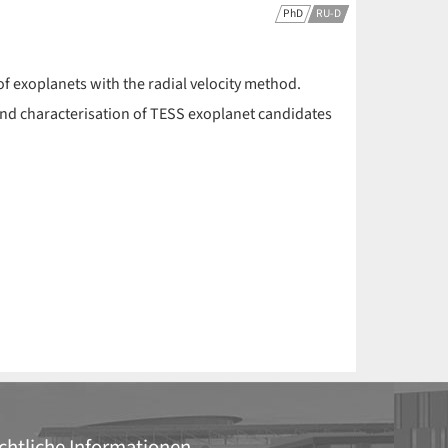
PhD
RU-D
of exoplanets with the radial velocity method.
d characterisation of TESS exoplanet candidates
chtliche Informationen