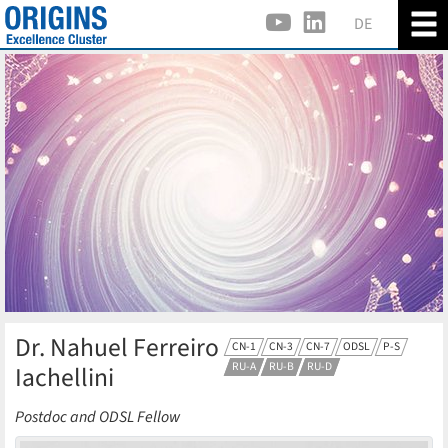
DE
Dr. Nahuel Ferreiro
CN-1
CN-3
CN-7
ODSL
P-S
RU-A
RU-B
RU-D
Iachellini
Postdoc and ODSL Fellow