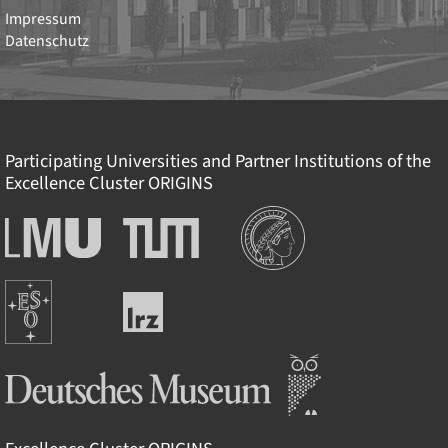
Impressum
Datenschutz
Participating Universities and Partner Institutions of the
Excellence Cluster
ORIGINS
Institutions
Ludwig-
Technische
Maximilians-
Universität
Universität
München
Europäische
München
Leibniz-
Südsternwarte
Rechenzentrum
Deutsches Museum