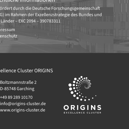
ördert durch die
Deutsche Forschungsgemeinschaft
G)
im Rahmen der Exzellenzstrategie des Bundes und
 Länder –
EXC 2094 – 390783311
pressum
enschutz
ellence Cluster
ORIGINS
Boltzmannstraße 2
D-85748
Garching
+49 89 289 10170
info@origins-cluster.de
www.origins-cluster.de