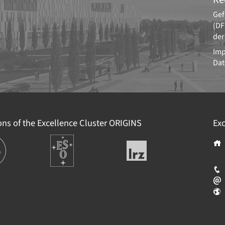
Gef
(DF
der
Im
Dat
ions of the Excellence Cluster
ORIGINS
Exc
ions
Europäische
Leibniz-
Südsternwarte
Rechenzentrum