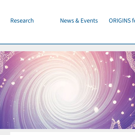
Research
News & Events
ORIGINS fo
Overview
Cluster News
Our outreach 
ORIGINS Fellows
Press Releases
Café & Kosm
Visitor program
Scientific Events
Kosmisches 
Workshop Support
Public Events
Wissenschaft
jedermann
Seed Projects
Important Dates
Für Schulen
Research Partners
Lecture Pool
Publications