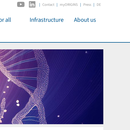
|
Contact
myORIGINS
Press
DE
r all
Infrastructure
About us
activities
C2PAP
Overview
os
IDSL
Members
Kino
MIAPbP
Administration
 für
ODSL / ODC
Panels
D-Hub
Organisation
CORE
Institutions
Mentoring
Job Offers