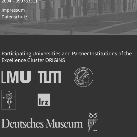
2094 – 390783311
Impressum
Datenschutz
Participating Universities and Partner Institutions of the
Excellence Cluster
ORIGINS
Institutions
Ludwig-
Technische
Maximilians-
Universität
Universität
München
Europäische
München
Leibniz-
Südsternwarte
Rechenzentrum
Deutsches Museum