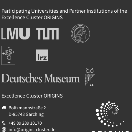
Participating Universities and Partner Institutions of the
Excellence Cluster
ORIGINS
Institutions
Ludwig-
Technische
Maximilians-
Universität
Universität
München
Europäische
München
Leibniz-
Südsternwarte
Rechenzentrum
Deutsches Museum
Excellence Cluster
ORIGINS
Boltzmannstraße 2
D-85748
Garching
+49 89 289 10170
info@origins-cluster.de