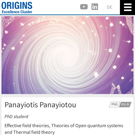
DE
Panayiotis Panayiotou
PhD
RU-B
PhD student
Effective field theories, Theories of Open quantum systems
and Thermal field theory