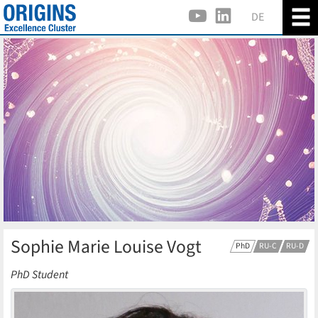
DE
Sophie Marie Louise Vogt
PhD
RU-C
RU-D
PhD Student