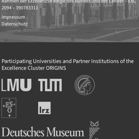
Rahmen der Exzellenzstrategie des Bundes und der Länder –
EXC
2094 – 390783311
Impressum
Datenschutz
Participating Universities and Partner Institutions of the
Excellence Cluster
ORIGINS
Institutions
Ludwig-
Technische
Maximilians-
Universität
Universität
München
Europäische
München
Leibniz-
Südsternwarte
Rechenzentrum
Deutsches Museum