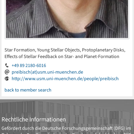
Star Formation, Young Stellar Objects, Protoplanetary Disks,
Effects of Stellar Feedback on Star- and Planet-Formation
+49 89 2180-6016
preibisch(at)usm.uni-muenchen.de
http://www.usm.uni-muenchen.de/people/preibisch
back to member search
Rechtliche Informationen
Gefördert durch die
Deutsche Forschungsgemeinschaft (DFG)
im