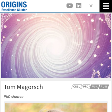
DE
Tom Magorsch
ODSL
PhD
RU-A
RU-B
PhD student