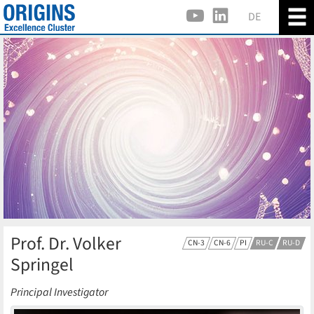
DE
Prof. Dr. Volker
CN-3
CN-6
PI
RU-C
RU-D
Springel
Principal Investigator