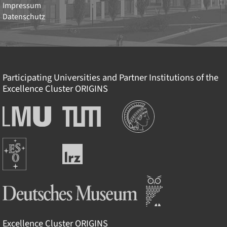
Impressum
Datenschutz
Participating Universities and Partner Institutions of the
Excellence Cluster
ORIGINS
Institutions
Ludwig-
Technische
Maximilians-
Universität
Universität
München
Europäische
München
Leibniz-
Südsternwarte
Rechenzentrum
Deutsches Museum
Excellence Cluster
ORIGINS