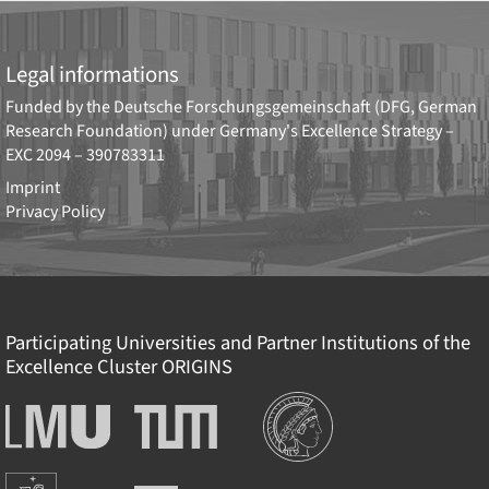
Legal informations
Funded by the
Deutsche Forschungsgemeinschaft (DFG, German
Research Foundation)
under Germany's Excellence Strategy –
EXC 2094 – 390783311
Imprint
Privacy Policy
Participating Universities and Partner Institutions of the
Excellence Cluster
ORIGINS
Institutions
Ludwig-
Technische
Maximilians-
Universität
Universität
München
Europäische