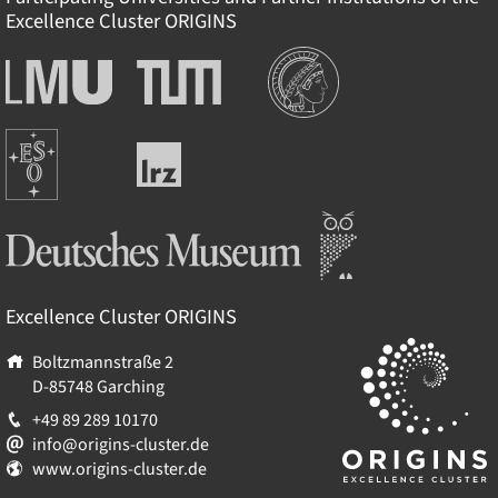
Excellence Cluster
ORIGINS
Institutions
Ludwig-
Technische
Maximilians-
Universität
Universität
München
Europäische
München
Leibniz-
Südsternwarte
Rechenzentrum
Deutsches Museum
Excellence Cluster
ORIGINS
Boltzmannstraße 2
D-85748
Garching
+49 89 289 10170
info@origins-cluster.de
www.origins-cluster.de