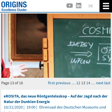
DE
Page 13 of 16
first
previous
…
12
13
14
…
next
last
eROSITA, das neue Röntgenteleskop – Auf der Jagd nach der
Natur der Dunklen Energie
10/21/2020
19:00
Ehrensaal des Deutschen Museums und