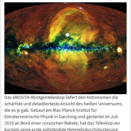
Das eROSITA-Röntgenteleskop liefert den Astronomen die
schärfste und detaillierteste Ansicht des heißen Universums,
die es je gab. Gebaut am Max-Planck-Institut für
Extraterrestrische Physik in Garching und gestartet im Juli
2019 an Bord einer russischen Rakete, hat das Teleskop vor
kurzem seine erste vollständige Himmelsdurchmusterung