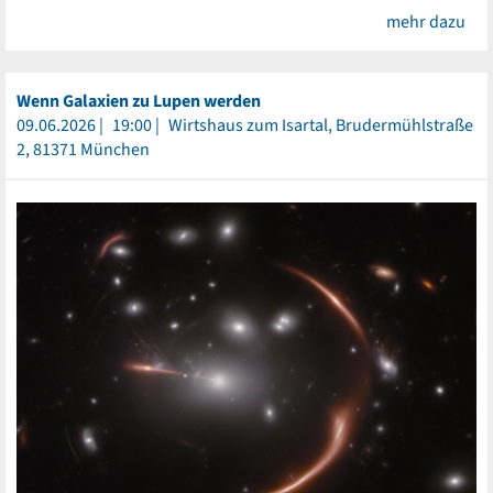
mehr dazu
Wenn Galaxien zu Lupen werden
09.06.2026
19:00
Wirtshaus zum Isartal, Brudermühlstraße
2, 81371 München