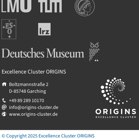
Ludwig-
Technische
Maximilians-
Universität
Universität
München
Europäische
München
Leibniz-
Südsternwarte
Rechenzentrum
Deutsches Museum
Excellence Cluster
ORIGINS
Boltzmannstraße 2
D-85748
Garching
+49 89 289 10170
info@origins-cluster.de
www.origins-cluster.de
© Copyright 2025 Excellence Cluster
ORIGINS