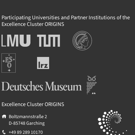
Participating Universities and Partner Institutions of the
Excellence Cluster
ORIGINS
Institutionen
Ludwig-
Technische
Maximilians-
Universität
Universität
München
Europäische
München
Leibniz-
Südsternwarte
Rechenzentrum
Deutsches Museum
Excellence Cluster
ORIGINS
Boltzmannstraße 2
D-85748
Garching
+49 89 289 10170