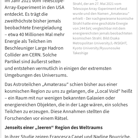
im Jahr 2021 vom Telescope-
Strahl, der am 27. Mai 2021 vom
Array-Experiment in den USA
Telescope Array-Experiment erfasst
entdeckt. Es trägt die
wurde und den Namen „Amaterasu“
erhielt – Der nachgewiesene kosmische
zweithöchste bisher jemals
Strahl hatte eine geschätzte Energie
beobachtete Energieladung
von 244 EeV, vergleichbar mit dem
energiereichsten jemals beobachteten
– etwa 40 Millionen Mal mehr
kosmischen Strahl. Bild:Osaka
Energie als Teilchen im
Metropolitan University/L-INSIGHT,
Beschleuniger Large Hadron
Kyoto University/Ryuunosuke
Takeshige
Collider am CERN. Solche
Partikel sind äußerst selten
und entstehen vermutlich in einigen der extremsten
Umgebungen des Universums.
Das Astroteilchen „Amaterasu“ schien bisher aus einer
kosmischen Region zu uns zu gelangen, die „Local Void“ heißt
– ein Raum mit nur wenigen bekannten Galaxien oder
energiereichen Objekten, die in der Lage wären, ein solches
Teilchen zu erzeugen. Diese Annahmen stellten die
Forschenden vor einem Rätsel.
Jenseits einer „leeren“ Region des Weltraums
In ihrer Studie zeigen Francesca Capel und Nadine Bourriche,