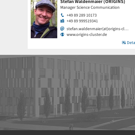
Stefan Waldenmaier (ORIGINS)
Manager Science Communication
+49 89 289 10173
+49 89 999519341
stefan.waldenmaier(at)origins-cl…
www.origins-cluster.de
Deta