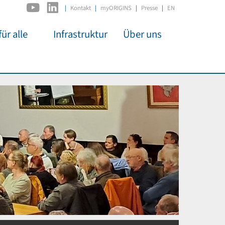
|
Kontakt
myORIGINS
Presse
EN
ür alle
Infrastruktur
Über uns
C2PAP
Überblick
itsarbeit
IDSL
Mitglieder
mos
MIAPbP
Administration
 Kino
ODSL / ODC
Gremien
t für
D-Hub
Organisation
CORE
Institutionen
n
Mentoring
ol
Stellenangebote