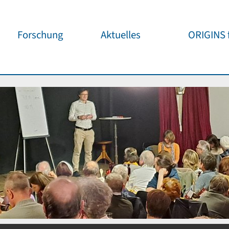
Forschung
Aktuelles
ORIGINS f
Überblick
Cluster News
Unsere
Öffentlichke
ORIGINS Fellows
Pressemeldungen
Café & Kos
Gäste-Programm
Wissenschaftliche
Events
Kosmisches
Workshop-Support
Öffentliche Events
Wissenschaf
Seed-Projekte
Jedermann
Wichtige Termine
Forschungspartner
Für Schule
Publikationen
Vortragspo