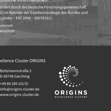
ördert durch die
Deutsche Forschungsgemeinschaft
G)
im Rahmen der Exzellenzstrategie des Bundes und
 Länder –
EXC 2094 – 390783311
pressum
enschutz
ellence Cluster
ORIGINS
Boltzmannstraße 2
D-85748
Garching
+49 89 289 10170
info@origins-cluster.de
www.origins-cluster.de