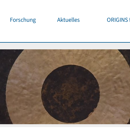
Forschung
Aktuelles
ORIGINS f
Überblick
Cluster News
Unsere
Öffentlichke
ORIGINS Fellows
Pressemeldungen
Café & Kos
Gäste-Programm
Wissenschaftliche
Events
Kosmisches
Workshop-Support
Öffentliche Events
Wissenschaf
Seed-Projekte
Jedermann
Wichtige Termine
Forschungspartner
Für Schule
Publikationen
Vortragspo