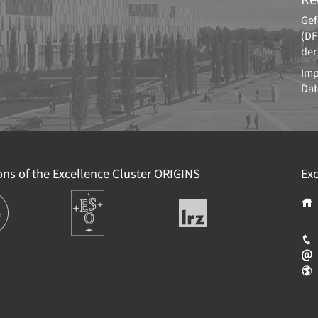
Gef
(DF
der
Im
Dat
ions of the Excellence Cluster
ORIGINS
Exc
tionen
Europäische
Leibniz-
Südsternwarte
Rechenzentrum