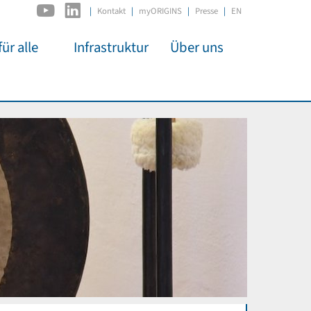
|
Kontakt
myORIGINS
Presse
EN
ür alle
Infrastruktur
Über uns
C2PAP
Überblick
itsarbeit
IDSL
Mitglieder
mos
MIAPbP
Administration
 Kino
ODSL / ODC
Gremien
t für
D-Hub
Organisation
CORE
Institutionen
n
Mentoring
ol
Stellenangebote