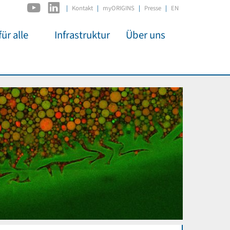
|
Kontakt
myORIGINS
Presse
EN
ür alle
Infrastruktur
Über uns
C2PAP
Überblick
itsarbeit
IDSL
Mitglieder
mos
MIAPbP
Administration
 Kino
ODSL / ODC
Gremien
t für
D-Hub
Organisation
CORE
Institutionen
n
Mentoring
ol
Stellenangebote