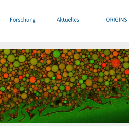
Forschung
Aktuelles
ORIGINS f
Überblick
Cluster News
Unsere
Öffentlichke
ORIGINS Fellows
Pressemeldungen
Café & Kos
Gäste-Programm
Wissenschaftliche
Events
Kosmisches
Workshop-Support
Öffentliche Events
Wissenschaf
Seed-Projekte
Jedermann
Wichtige Termine
Forschungspartner
Für Schule
Publikationen
Vortragspo