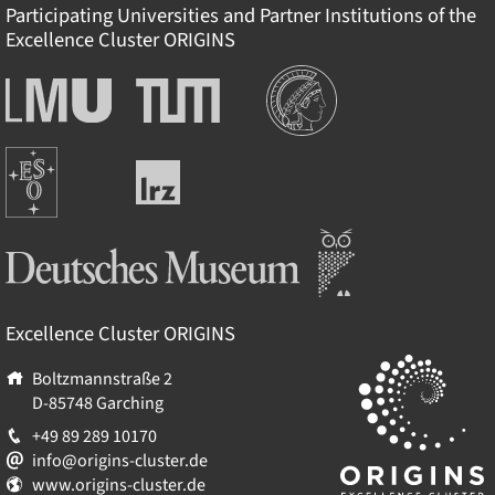
Participating Universities and Partner Institutions of the
Excellence Cluster
ORIGINS
Institutionen
Ludwig-
Technische
Maximilians-
Universität
Universität
München
Europäische
München
Leibniz-
Südsternwarte
Rechenzentrum
Deutsches Museum
Excellence Cluster
ORIGINS
Boltzmannstraße 2
D-85748
Garching
+49 89 289 10170
info@origins-cluster.de
www.origins-cluster.de