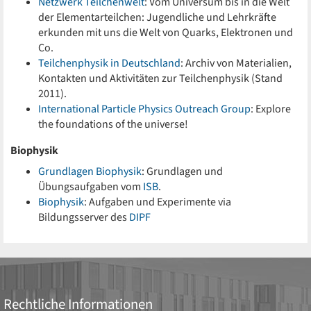
Netzwerk Teilchenwelt
: Vom Universum bis in die Welt
der Elementarteilchen: Jugendliche und Lehrkräfte
erkunden mit uns die Welt von Quarks, Elektronen und
Co.
Teilchenphysik in Deutschland
: Archiv von Materialien,
Kontakten und Aktivitäten zur Teilchenphysik (Stand
2011).
International Particle Physics Outreach Group
: Explore
the foundations of the universe!
Biophysik
Grundlagen Biophysik
: Grundlagen und
Übungsaufgaben vom
ISB
.
Biophysik
: Aufgaben und Experimente via
Bildungsserver des
DIPF
Rechtliche Informationen