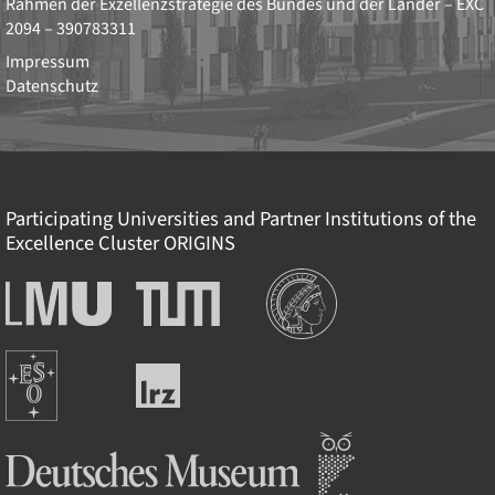
Rahmen der Exzellenzstrategie des Bundes und der Länder –
EXC
2094 – 390783311
Impressum
Datenschutz
Participating Universities and Partner Institutions of the
Excellence Cluster
ORIGINS
Institutionen
Ludwig-
Technische
Maximilians-
Universität
Universität
München
Europäische
München
Leibniz-
Südsternwarte
Rechenzentrum
Deutsches Museum