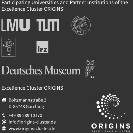
Participating Universities and Partner Institutions of the
Excellence Cluster
ORIGINS
Institutionen
Ludwig-
Technische
Maximilians-
Universität
Universität
München
Europäische
München
Leibniz-
Südsternwarte
Rechenzentrum
Deutsches Museum
Excellence Cluster
ORIGINS
Boltzmannstraße 2
D-85748
Garching
+49 89 289 10170
info@origins-cluster.de
www.origins-cluster.de