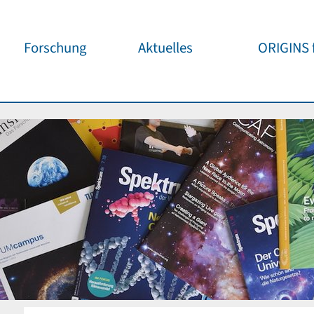
Forschung
Aktuelles
ORIGINS f
Überblick
Cluster News
Unsere
Öffentlichke
ORIGINS Fellows
Pressemeldungen
Café & Kos
Gäste-Programm
Wissenschaftliche
Events
Kosmisches
Workshop-Support
Öffentliche Events
Wissenschaf
Seed-Projekte
Jedermann
Wichtige Termine
Forschungspartner
Für Schule
Publikationen
Vortragspo