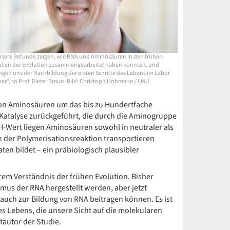
sere Befunde zeigen, wie RNA und Aminosäuren in den frühen
dien der Evolution zusammengearbeitet haben könnten, und
ngen uns der Nachbildung der ersten Schritte des Lebens im Labor
er“, so Prof. Dieter Braun. Bild: Christoph Hohmann / LMU
von Aminosäuren um das bis zu Hundertfache
Katalyse zurückgeführt, die durch die Aminogruppe
H-Wert liegen Aminosäuren sowohl in neutraler als
n der Polymerisationsreaktion transportieren
en bildet – ein präbiologisch plausibler
rem Verständnis der frühen Evolution. Bisher
mus der RNA hergestellt werden, aber jetzt
 auch zur Bildung von RNA beitragen können. Es ist
 Lebens, die unsere Sicht auf die molekularen
tautor der Studie.