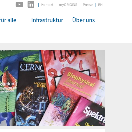
|
Kontakt
myORIGINS
Presse
EN
ür alle
Infrastruktur
Über uns
C2PAP
Überblick
itsarbeit
IDSL
Mitglieder
mos
MIAPbP
Administration
 Kino
ODSL / ODC
Gremien
t für
D-Hub
Organisation
CORE
Institutionen
n
Mentoring
ol
Stellenangebote