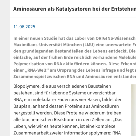
Aminosäuren als Katalysatoren bei der Entstehu
11.06.2025
In einer neuen Studie hat das Labor von ORIGINS-Wissenscha
Maximilians-Universität München (LMU) eine unerwartete 
den grundlegenden Bestandteilen des Lebens entdeckt. Di
einfache, auf der frühen Erde reichlich vorhandene Molekül
Polymerisation von RNA aktiv fördern können. Diese Erkennt
einer „RNA-Welt“ am Ursprung des Lebens infrage und legt
Zusammenspiel zwischen RNA und Aminosäuren entstanden
Biopolymere, die aus verschiedenen Bausteinen
bestehen, sind für lebende Systeme unverzichtbar.
RNA, ein molekularer Faden aus vier Basen, bildet den
Bauplan, anhand dessen Proteine aus Aminosäuren
hergestellt werden. Diese Proteine wiederum treiben
alle biochemischen Reaktionen in den Zellen an. „Das
Leben, wie wir es heute kennen, ist eine komplexe
Zusammenarbeit zweier Informationspolymere: RNA