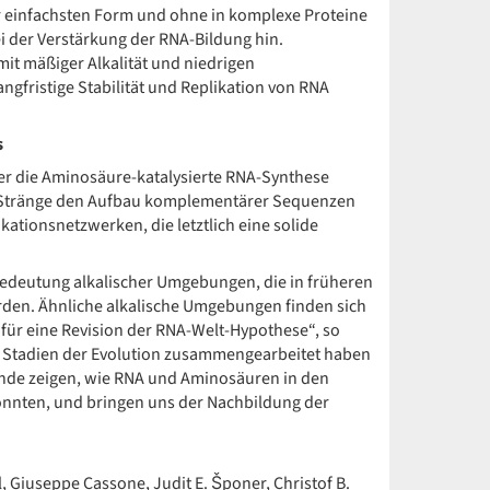
rer einfachsten Form und ohne in komplexe Proteine
bei der Verstärkung der RNA-Bildung hin.
it mäßiger Alkalität und niedrigen
angfristige Stabilität und Replikation von RNA
s
der die Aminosäure-katalysierte RNA-Synthese
NA-Stränge den Aufbau komplementärer Sequenzen
kationsnetzwerken, die letztlich eine solide
Bedeutung alkalischer Umgebungen, die in früheren
den. Ähnliche alkalische Umgebungen finden sich
für eine Revision der RNA-Welt-Hypothese“, so
n Stadien der Evolution zusammengearbeitet haben
nde zeigen, wie RNA und Aminosäuren in den
nnten, und bringen uns der Nachbildung der
, Giuseppe Cassone, Judit E. Šponer, Christof B.