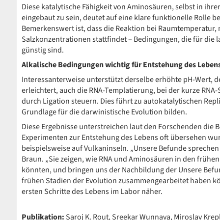
Diese katalytische Fähigkeit von Aminosäuren, selbst in ih
eingebaut zu sein, deutet auf eine klare funktionelle Rolle 
Bemerkenswert ist, dass die Reaktion bei Raumtemperatur, m
Salzkonzentrationen stattfindet – Bedingungen, die für die l
günstig sind.
Alkalische Bedingungen wichtig für Entstehung des Leben
Interessanterweise unterstützt derselbe erhöhte pH-Wert, 
erleichtert, auch die RNA-Templatierung, bei der kurze R
durch Ligation steuern. Dies führt zu autokatalytischen Repli
Grundlage für die darwinistische Evolution bilden.
Diese Ergebnisse unterstreichen laut den Forschenden die 
Experimenten zur Entstehung des Lebens oft übersehen wur
beispielsweise auf Vulkaninseln. „Unsere Befunde sprechen 
Braun. „Sie zeigen, wie RNA und Aminosäuren in den frühe
könnten, und bringen uns der Nachbildung der Unsere Befu
frühen Stadien der Evolution zusammengearbeitet haben kö
ersten Schritte des Lebens im Labor näher.
Publikation:
Saroj K. Rout, Sreekar Wunnava, Miroslav Krepl