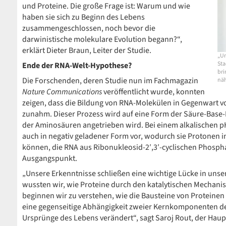
und Proteine. Die große Frage ist: Warum und wie
haben sie sich zu Beginn des Lebens
zusammengeschlossen, noch bevor die
darwinistische molekulare Evolution begann?“,
erklärt Dieter Braun, Leiter der Studie.
„Un
Sta
Ende der RNA-Welt-Hypothese?
bri
Die Forschenden, deren Studie nun im Fachmagazin
näh
Nature Communications
veröffentlicht wurde, konnten
zeigen, dass die Bildung von RNA-Molekülen in Gegenwart 
zunahm. Dieser Prozess wird auf eine Form der Säure-Base-
der Aminosäuren angetrieben wird. Bei einem alkalischen p
auch in negativ geladener Form vor, wodurch sie Protonen i
können, die RNA aus Ribonukleosid-2′,3′-cyclischen Phosphat
Ausgangspunkt.
„Unsere Erkenntnisse schließen eine wichtige Lücke in unse
wussten wir, wie Proteine durch den katalytischen Mechanis
beginnen wir zu verstehen, wie die Bausteine von Proteinen
eine gegenseitige Abhängigkeit zweier Kernkomponenten des
Ursprünge des Lebens verändert“, sagt Saroj Rout, der Haup