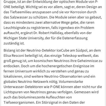
Gruppe, ist an der Entwicklung der optischen Module von P-
ONE beteiligt. Wichtig sei es vor allem, sagt er, deren Design an
das Tiefseemilieu anzupassen und sie vor Korrosion durch
das Salzwasser zu schützen. Die Module seien aber so gebaut,
dass es mindestens zwei alternative Wege gebe, die raren
Leuchtsignale zu registrieren, falls irgendwo ein Problem
auftaucht, ergänzt Dr. Robert Halliday, ebenfalls von der
Michigan State University, der für die Datenerfassung
zuständig ist.
Bislang ist der Neutrino-Detektor IceCube am Südpol, an dem
Elisa Resconi beteiligt ist, das einzige Teleskop weltweit, das
groß genug ist, um kosmischen Neutrinos ihre Geheimnisse zu
entlocken. Doch um die hochenergetischen Ereignisse im
fernen Universum wirklich zu verstehen und genau zu
lokalisieren, sind weitere Neutrino-Observatorien und ein
globales Neutrino-Netzwerk nötig. Volumenstarke
Unterwasser-Detektoren wie P-ONE können aber nicht nur die
Lichtspuren von Neutrinos genau verfolgen. Gemessen wird
auch das biolumineszente Aufleuchten von
Tiefseeorganismen. Ein Störsignal in den Daten der