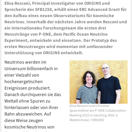
Elisa Resconi, Principal Investigator von ORIGINS und
Sprecherin des SFB1258, erhält einen ERC Advanced Grant für
den Aufbau eines neuen Observatoriums für kosmische
Neutrinos. Innerhalb der nächsten Jahre werden Resconi und
ein internationales Forschungsteam die ersten drei
Messstränge von P-ONE, dem Pacific Ocean Neutrino
Experiment, entwickeln und einsetzen. Der Prototyp des
ersten Messstranges wird momentan mit umfassender
Unterstützung von ORIGINS entwickelt.
Neutrinos werden im
Universum billionenfach in
einer Vielzahl von
hochenergetischen
Ereignissen produziert.
Danach durchqueren sie das
Weltall ohne Spuren zu
Elisa Resconi und Christian
hinterlassen oder von ihrer
Spannfellner am P-ONE Collaboration
Bahn abzuweichen. Auf
Meeting 2022 in Garching. Bild: S.
diese Weise zeugen
Waldenmaier / ORIGINS
kosmische Neutrinos von