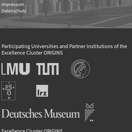
Impressum
Datenschutz
Participating Universities and Partner Institutions of the
Excellence Cluster
ORIGINS
Institutionen
Ludwig-
Technische
Maximilians-
Universität
Universität
München
Europäische
München
Leibniz-
Südsternwarte
Rechenzentrum
Deutsches Museum
Excellence Cluster
ORIGINS