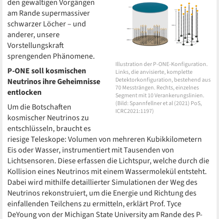
den gewaltigen Vorgängen
am Rande supermassiver
schwarzer Löcher – und
anderer, unsere
Vorstellungskraft
sprengenden Phänomene.
Illustration der P-ONE-Konfiguration.
P-ONE soll kosmischen
Links, die anvisierte, komplette
Detektorkonfiguration, bestehend aus
Neutrinos ihre Geheimnisse
70 Messträngen. Rechts, einzelnes
entlocken
Segment mit 10 Verankerungslinien.
(Bild: Spannfellner et al (2021) PoS,
Um die Botschaften
ICRC2021:1197)
kosmischer Neutrinos zu
entschlüsseln, braucht es
riesige Teleskope: Volumen von mehreren Kubikkilometern
Eis oder Wasser, instrumentiert mit Tausenden von
Lichtsensoren. Diese erfassen die Lichtspur, welche durch die
Kollision eines Neutrinos mit einem Wassermolekül entsteht.
Dabei wird mithilfe detaillierter Simulationen der Weg des
Neutrinos rekonstruiert, um die Energie und Richtung des
einfallenden Teilchens zu ermitteln, erklärt Prof. Tyce
DeYoung von der Michigan State University am Rande des P-