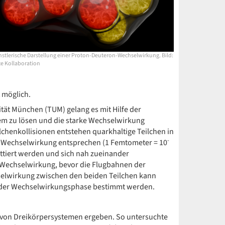
stlerische Darstellung einer Proton-Deuteron-Wechselwirkung. Bild:
ce Kollaboration
 möglich.
tät München (TUM) gelang es mit Hilfe der
em zu lösen und die starke Wechselwirkung
chenkollisionen entstehen quarkhaltige Teilchen in
-
n Wechselwirkung entsprechen (1 Femtometer = 10
mittiert werden und sich nah zueinander
 Wechselwirkung, bevor die Flugbahnen der
selwirkung zwischen den beiden Teilchen kann
 der Wechselwirkungsphase bestimmt werden.
g von Dreikörpersystemen ergeben. So untersuchte