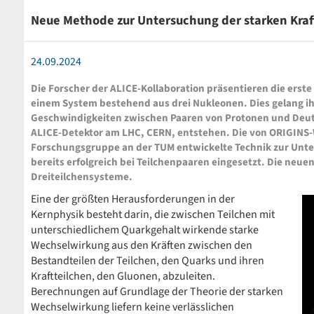
Neue Methode zur Untersuchung der starken Kraf
24.09.2024
Die Forscher der ALICE-Kollaboration präsentieren die ers
einem System bestehend aus drei Nukleonen. Dies gelang ih
Geschwindigkeiten zwischen Paaren von Protonen und Deute
ALICE-Detektor am LHC, CERN, entstehen. Die von ORIGINS-W
Forschungsgruppe an der TUM entwickelte Technik zur Unt
bereits erfolgreich bei Teilchenpaaren eingesetzt. Die neu
Dreiteilchensysteme.
Eine der größten Herausforderungen in der
Kernphysik besteht darin, die zwischen Teilchen mit
unterschiedlichem Quarkgehalt wirkende starke
Wechselwirkung aus den Kräften zwischen den
Bestandteilen der Teilchen, den Quarks und ihren
Kraftteilchen, den Gluonen, abzuleiten.
Berechnungen auf Grundlage der Theorie der starken
Wechselwirkung liefern keine verlässlichen