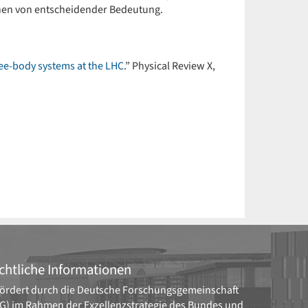
en von entscheidender Bedeutung.
ree-body systems at the LHC
.” Physical Review X,
chtliche Informationen
ördert durch die
Deutsche Forschungsgemeinschaft
G)
im Rahmen der Exzellenzstrategie des Bundes und