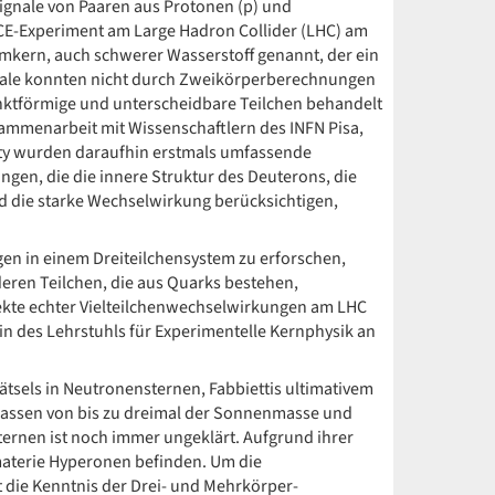
Signale von Paaren aus Protonen (p) und
ICE-Experiment am Large Hadron Collider (LHC) am
umkern, auch schwerer Wasserstoff genannt, der ein
gnale konnten nicht durch Zweikörperberechnungen
nktförmige und unterscheidbare Teilchen behandelt
ammenarbeit mit Wissenschaftlern des INFN Pisa,
rsity wurden daraufhin erstmals umfassende
en, die die innere Struktur des Deuterons, die
d die starke Wechselwirkung berücksichtigen,
en in einem Dreiteilchensystem zu erforschen,
ren Teilchen, die aus Quarks bestehen,
ffekte echter Vielteilchenwechselwirkungen am LHC
in des Lehrstuhls für Experimentelle Kernphysik an
ätsels in Neutronensternen, Fabbiettis ultimativem
 Massen von bis zu dreimal der Sonnenmasse und
ternen ist noch immer ungeklärt. Aufgrund ihrer
nmaterie Hyperonen befinden. Um die
 die Kenntnis der Drei- und Mehrkörper-