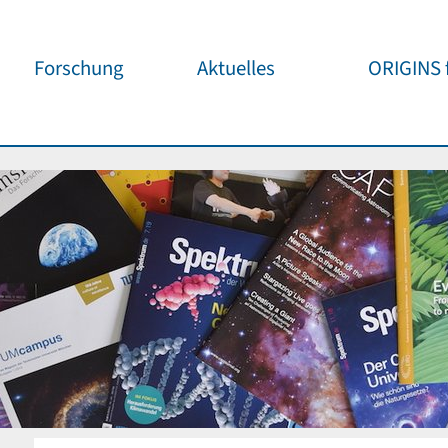
Forschung
Aktuelles
ORIGINS f
Überblick
Cluster News
Unsere
Öffentlichke
ORIGINS Fellows
Pressemeldungen
Café & Kos
Gäste-Programm
Wissenschaftliche
Events
Kosmisches
Workshop-Support
Öffentliche Events
Wissenschaf
Seed-Projekte
Jedermann
Wichtige Termine
Forschungspartner
Für Schule
Publikationen
Vortragspo