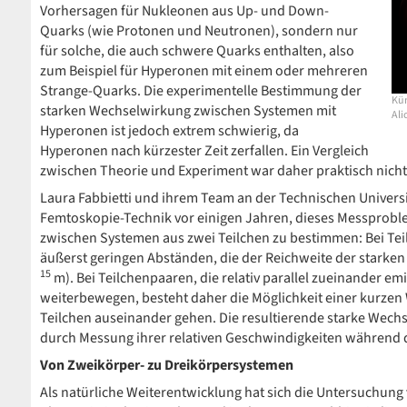
Vorhersagen für Nukleonen aus Up- und Down-
Quarks (wie Protonen und Neutronen), sondern nur
für solche, die auch schwere Quarks enthalten, also
zum Beispiel für Hyperonen mit einem oder mehreren
Strange-Quarks. Die experimentelle Bestimmung der
Kün
starken Wechselwirkung zwischen Systemen mit
Ali
Hyperonen ist jedoch extrem schwierig, da
Hyperonen nach kürzester Zeit zerfallen. Ein Vergleich
zwischen Theorie und Experiment war daher praktisch nicht
Laura Fabbietti und ihrem Team an der Technischen Universi
Femtoskopie-Technik vor einigen Jahren, dieses Messprobl
zwischen Systemen aus zwei Teilchen zu bestimmen: Bei Teil
äußerst geringen Abständen, die der Reichweite der starke
15
m). Bei Teilchenpaaren, die relativ parallel zueinander e
weiterbewegen, besteht daher die Möglichkeit einer kurzen
Teilchen auseinander gehen. Die resultierende starke Wech
durch Messung ihrer relativen Geschwindigkeiten während
Von Zweikörper- zu Dreikörpersystemen
Als natürliche Weiterentwicklung hat sich die Untersuchun