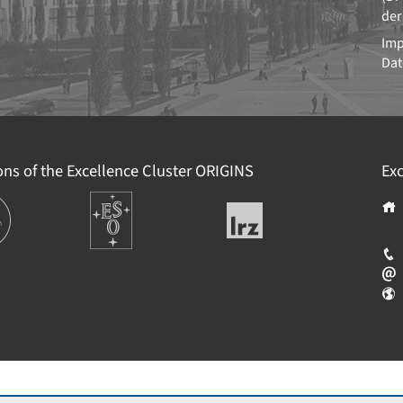
der
Im
Dat
ions of the Excellence Cluster
ORIGINS
Exc
tionen
Europäische
Leibniz-
Südsternwarte
Rechenzentrum