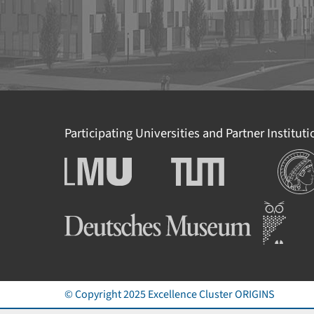
Participating Universities and Partner Institut
Institu
Ludwig-Maximilians-
Technische Universität
Universität München
München
Deutsches Museum
© Copyright 2025 Excellence Cluster
ORIGINS