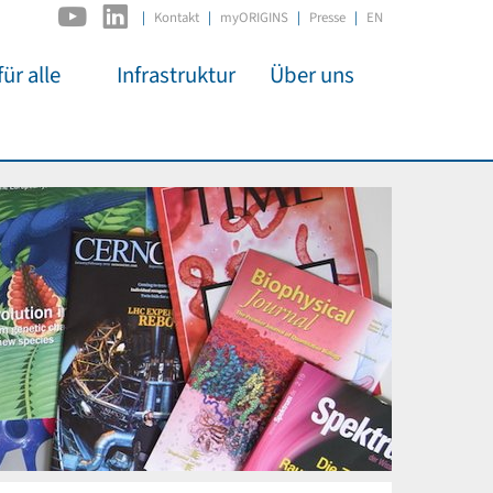
|
Kontakt
myORIGINS
Presse
EN
ür alle
Infrastruktur
Über uns
C2PAP
Überblick
itsarbeit
IDSL
Mitglieder
mos
MIAPbP
Administration
 Kino
ODSL / ODC
Gremien
t für
D-Hub
Organisation
CORE
Institutionen
n
Mentoring
ol
Stellenangebote