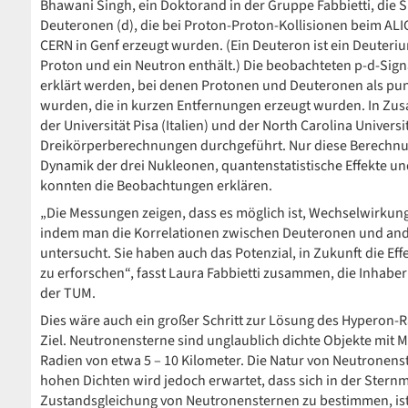
Bhawani Singh, ein Doktorand in der Gruppe Fabbietti, die 
Deuteronen (d), die bei Proton-Proton-Kollisionen beim AL
CERN in Genf erzeugt wurden. (Ein Deuteron ist ein Deuteri
Proton und ein Neutron enthält.) Die beobachteten p-d-Si
erklärt werden, bei denen Protonen und Deuteronen als pu
wurden, die in kurzen Entfernungen erzeugt wurden. In Zus
der Universität Pisa (Italien) und der North Carolina Unive
Dreikörperberechnungen durchgeführt. Nur diese Berechnung
Dynamik der drei Nukleonen, quantenstatistische Effekte un
konnten die Beobachtungen erklären.
„Die Messungen zeigen, dass es möglich ist, Wechselwirkung
indem man die Korrelationen zwischen Deuteronen und ande
untersucht. Sie haben auch das Potenzial, in Zukunft die E
zu erforschen“, fasst Laura Fabbietti zusammen, die Inhaber
der TUM.
Dies wäre auch ein großer Schritt zur Lösung des Hyperon-R
Ziel. Neutronensterne sind unglaublich dichte Objekte mit
Radien von etwa 5 – 10 Kilometer. Die Natur von Neutronens
hohen Dichten wird jedoch erwartet, dass sich in der Ster
Zustandsgleichung von Neutronensternen zu bestimmen, ist