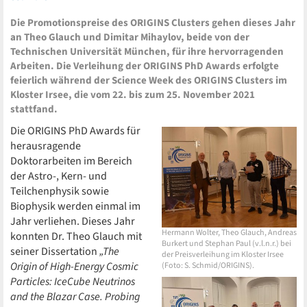
Die Promotionspreise des ORIGINS Clusters gehen dieses Jahr
an Theo Glauch und Dimitar Mihaylov, beide von der
Technischen Universität München, für ihre hervorragenden
Arbeiten. Die Verleihung der ORIGINS PhD Awards erfolgte
feierlich während der Science Week des ORIGINS Clusters im
Kloster Irsee, die vom 22. bis zum 25. November 2021
stattfand.
Die ORIGINS PhD Awards für
herausragende
Doktorarbeiten im Bereich
der Astro-, Kern- und
Teilchenphysik sowie
Biophysik werden einmal im
Jahr verliehen. Dieses Jahr
Hermann Wolter, Theo Glauch, Andreas
konnten Dr. Theo Glauch mit
Burkert und Stephan Paul (v.l.n.r.) bei
seiner Dissertation
„The
der Preisverleihung im Kloster Irsee
Origin of High-Energy Cosmic
(Foto: S. Schmid/ORIGINS).
Particles: IceCube Neutrinos
and the Blazar Case. Probing