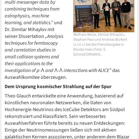
multi-messenger data by
combining techniques from
astrophysics, machine
learning, and statistics.”
und
Dr. Dimitar Mihaylov mit
Wolfram Weise, Dimitar Mihaylov,
seiner Dissertation
„Analysis
Stephan Paul und Andreas Burkert
techniques for femtoscopy
(v.l.n.r.) bei der Preisübergabe in
and correlation studies in
Kloster Irsee (Foto: S.
Schmid/ORIGINS).
small collision systems and
their applications to the
investigation of p-
Λ
and
Λ-Λ
interactions with ALICE”
das
Auswahlkomitee überzeugen.
Dem Ursprung kosmischer Strahlung auf der Spur
Theo Glauch entwickelte eine Anwendung, basierend auf
künstlichen neuronalen Netzwerken, die Daten von
Hochenergie-Neutrinos des IceCube Detektors am Südpol
rekonstruiert und klassifiziert. Sein verbessertes
Auswahlverfahren führte bereits zu neuen Entdeckungen:
Einige der Neutrinomessungen ließen sich mit aktiven
galaktischen Kernen assoziieren, unter anderem dem Blazar