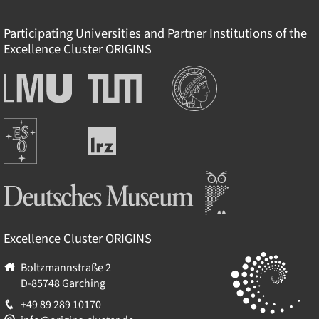
Participating Universities and Partner Institutions of the
Excellence Cluster
ORIGINS
Institutionen
Ludwig-
Technische
Maximilians-
Universität
Universität
München
Europäische
München
Leibniz-
Südsternwarte
Rechenzentrum
Deutsches Museum
Excellence Cluster
ORIGINS
Boltzmannstraße 2
D-85748
Garching
+49 89 289 10170